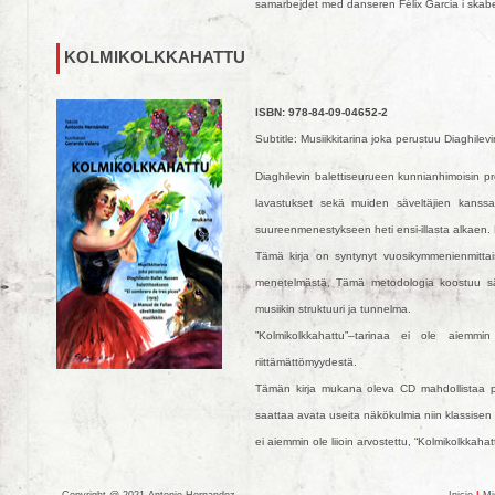
samarbejdet med danseren Félix Garcia i skabel
KOLMIKOLKKAHATTU
ISBN: 978-84-09-04652-2
Subtitle: Musiikkitarina joka perustuu Diaghil
Diaghilevin balettiseurueen kunnianhimoisin pr
lavastukset sekä muiden säveltäjien kanssa t
suureenmenestykseen heti ensi-illasta alkaen. P
Tämä kirja on syntynyt vuosikymmenienmittaise
menetelmästä, Tämä metodologia koostuu säve
musiikin struktuuri ja tunnelma.
”Kolmikolkkahattu”–tarinaa ei ole aiemmin
riittämättömyydestä.
Tämän kirja mukana oleva CD mahdollistaa pi
saattaa avata useita näkökulmia niin klassisen m
ei aiemmin ole liioin arvostettu, “Kolmikolkkaha