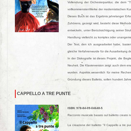
Vollendung der Orchesterpartitur, die dem 
vollkommenstenWerke der modernistischen Kuns
Dieses Buch ist das Ergebnis jahrelanger Erf
Zuhörens, gezeigt wird, besteht diese Method
entwickeln, unter Berücksichtigung seiner Stru
Handlung vielleicht zu komplex oder unangeme
Der Text, den ich ausgearbeitet habe, basie
gleiche Verfahrenwurde für die Ausarbeitung der
In der Diskografie ist dieses Projekt, die Beg
Neuheit. Die Klavierversion zeigt auch dem er
wurden. Aspekte,wesentlich für meine Reche
Gründung dieses Balletts, sollen hundert Jahr
CAPPELLO A TRE PUNTE
ISBN: 978-84-09-04648-5
Racconto musicale basato sul balletto creato ne
La creazione del balletto "Il Cappello a tre p