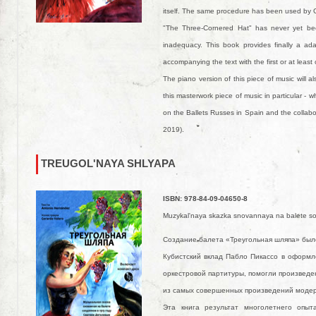
itself. The same procedure has been used by Gera
"The Three-Cornered Hat" has never yet bee
inadequacy. This book provides finally a ad
accompanying the text with the first or at leas
The piano version of this piece of music will a
this masterwork piece of music in particular -
on the Ballets Russes in Spain and the collabora
2019).
TREUGOL'NAYA SHLYAPA
ISBN: 978-84-09-04650-8
Muzykal'naya skazka snovannaya na balete s
Создание балета «Треугольная шляпа» был
Кубистский вклад Пабло Пикассо в оформл
оркестровой партитуры, помогли произведен
из самых совершенных произведений модерн
Эта книга результат многолетнего опыт