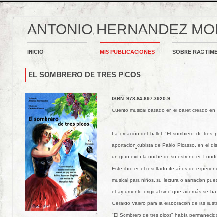
ANTONIO HERNANDEZ M
INICIO
MIS PUBLICACIONES
SOBRE RAGTIM
EL SOMBRERO DE TRES PICOS
ISBN: 978-84-697-8920-9
Cuento musical basado en el ballet creado en 
La creación del ballet "El sombrero de tres
aportación cubista de Pablo Picasso, en el dis
un gran éxito la noche de su estreno en Londr
Este libro es el resultado de años de experien
musical para niños, su lectura o narración pu
el argumento original sino que además se ha en
Gerardo Valero para la elaboración de las ilust
"El Sombrero de tres picos" había permanecido