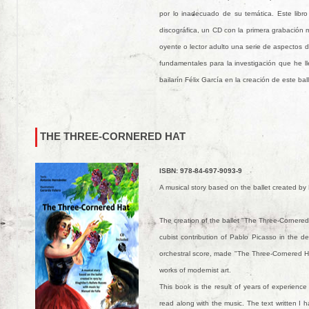
por lo inadecuado de su temática. Este libr
discográfica, un CD con la primera grabación m
oyente o lector adulto una serie de aspectos d
fundamentales para la investigación que he l
bailarín Félix García en la creación de este ba
THE THREE-CORNERED HAT
ISBN: 978-84-697-9093-9
A musical story based on the ballet created by
The creation of the ballet "The Three-Cornere
cubist contribution of Pablo Picasso in the d
orchestral score, made "The Three-Cornered Ha
works of modernist art.
This book is the result of years of experienc
read along with the music. The text written I 