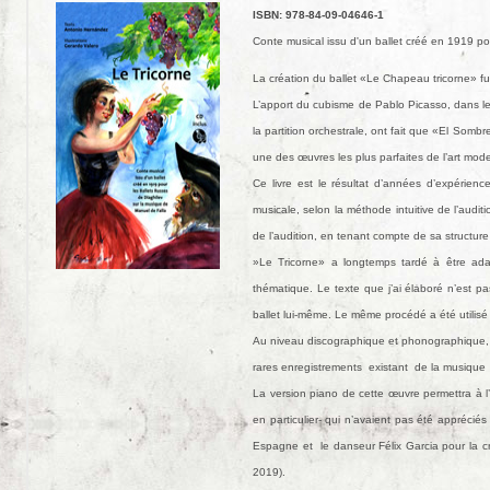
ISBN: 978-84-09-04646-1
Conte musical issu d'un ballet créé en 1919 po
La création du ballet «Le Chapeau tricorne» fu
L’apport du cubisme de Pablo Picasso, dans le 
la partition orchestrale, ont fait que «El Somb
une des œuvres les plus parfaites de l’art mod
Ce livre est le résultat d’années d’expérie
musicale, selon la méthode intuitive de l’audi
de l’audition, en tenant compte de sa structure
»Le Tricorne» a longtemps tardé à être adap
thématique. Le texte que j’ai élaboré n’est pa
ballet lui-même. Le même procédé a été utilisé p
Au niveau discographique et phonographique, c
rares enregistrements existant de la musique
La version piano de cette œuvre permettra à l
en particulier- qui n’avaient pas été apprécié
Espagne et le danseur Félix Garcia pour la c
2019).