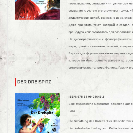
повествование, согласно «интуитивному мет
слушания, с учетом его структуры и духа. 
дидактических целей, возможно из-за слож
Даже при этом, текст, который я создал,
процедура использовалась для разработки 
На дискографическом и фонографическом у
мере, одной из немногих записей, которые
Версия для фортепиано также откроет слуш
которое не было оценено ранее и которое
сотрудничества танцора Феликса Гарсии в с
DER DREISPITZ
ISBN: 978-84-09-04649-2
Eine musikalische Geschichte basierend auf d
Falla
Die Schaffung des Balletts "Der Dreispitz" war
Der kubistische Beitrag von Pablo Picasso 