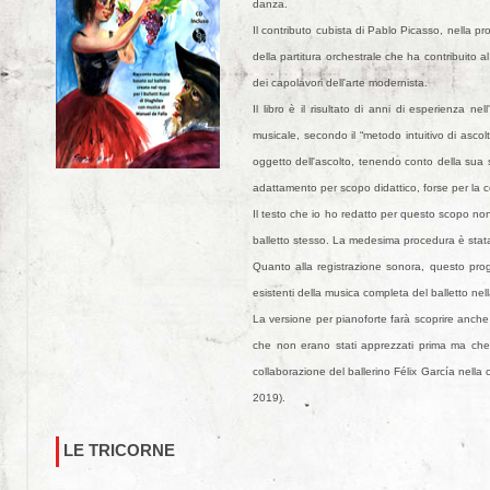
danza.
Il contributo cubista di Pablo Picasso, nella p
della partitura orchestrale che ha contribuito
dei capolavori dell'arte modernista.
Il libro è il risultato di anni di esperienza 
musicale, secondo il “metodo intuitivo di asco
oggetto dell'ascolto, tenendo conto della sua s
adattamento per scopo didattico, forse per la
Il testo che io ho redatto per questo scopo non
balletto stesso. La medesima procedura è stata a
Quanto alla registrazione sonora, questo prog
esistenti della musica completa del balletto nell
La versione per pianoforte farà scoprire anche a
che non erano stati apprezzati prima ma che 
collaborazione del ballerino Félix García nella 
2019).
LE TRICORNE