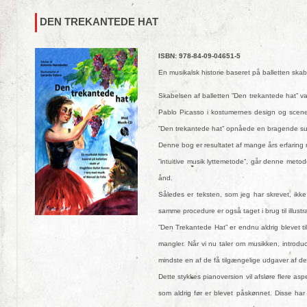
DEN TREKANTEDE HAT
ISBN: 978-84-09-04651-5
En musikalsk historie baseret på balletten ska
Skabelsen af balletten ”Den trekantede hat” va
Pablo Picasso i kostumernes design og scene
”Den trekantede hat” opnåede en bragende suc
Denne bog er resultatet af mange års erfaring m
”intuitive musik lyttemetode”, går denne metod
ånd.
Således er teksten, som jeg har skrevet, ikke
samme procedure er også taget i brug til illust
”Den Trekantede Hat” er endnu aldrig blevet ti
mangler. Når vi nu taler om musikken, introdu
mindste en af de få tilgængelige udgaver af det
Dette stykkes pianoversion vil afsløre flere a
som aldrig før er blevet påskønnet. Disse har